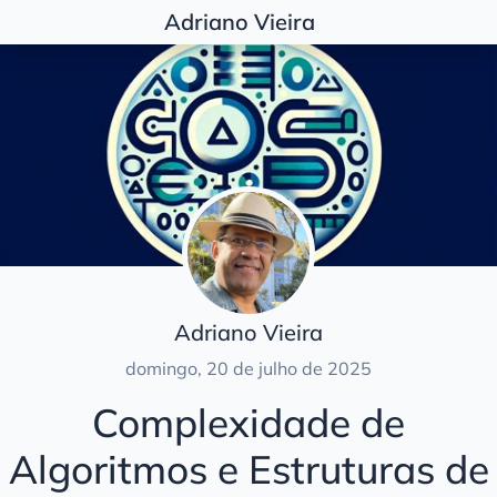
Adriano Vieira
Postagens
Desenvolvimento
Python
Software Score Sprint
Software Score Sprint II
IA
Arquitetura
Adriano Vieira
Documentação
domingo, 20 de julho de 2025
Dojos & Katas
Complexidade de
Algoritmos e Estruturas de