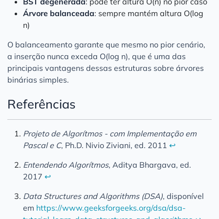
BST degenerada
: pode ter altura O(n) no pior caso
Árvore balanceada
: sempre mantém altura O(log
n)
O balanceamento garante que mesmo no pior cenário,
a inserção nunca exceda O(log n), que é uma das
principais vantagens dessas estruturas sobre árvores
binárias simples.
Referências
Projeto de Algorítmos - com Implementação em
Pascal e C
, Ph.D. Nivio Ziviani, ed. 2011
↩︎
Entendendo Algorítmos
, Aditya Bhargava, ed.
2017
↩︎
Data Structures and Algorithms (DSA)
, disponível
em
https://www.geeksforgeeks.org/dsa/dsa-