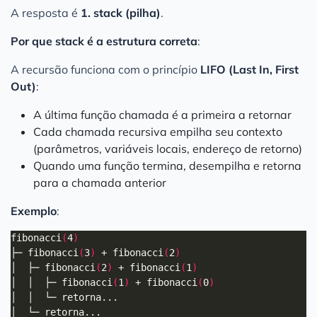
A resposta é
1. stack (pilha)
.
Por que stack é a estrutura correta
:
A recursão funciona com o princípio
LIFO (Last In, First
Out)
:
A última função chamada é a primeira a retornar
Cada chamada recursiva empilha seu contexto
(parâmetros, variáveis locais, endereço de retorno)
Quando uma função termina, desempilha e retorna
para a chamada anterior
Exemplo
:
fibonacci
(
4
)
├─ fibonacci
(
3
)
 + fibonacci
(
2
)
│  ├─ fibonacci
(
2
)
 + fibonacci
(
1
)
│  │  ├─ fibonacci
(
1
)
 + fibonacci
(
0
)