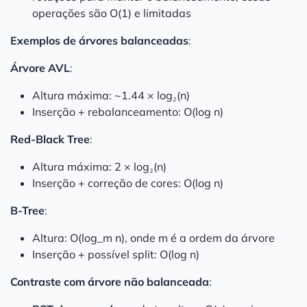
operações são O(1) e limitadas
Exemplos de árvores balanceadas
:
Árvore AVL
:
Altura máxima: ~1.44 × log₂(n)
Inserção + rebalanceamento: O(log n)
Red-Black Tree
:
Altura máxima: 2 × log₂(n)
Inserção + correção de cores: O(log n)
B-Tree
:
Altura: O(log_m n), onde m é a ordem da árvore
Inserção + possível split: O(log n)
Contraste com árvore não balanceada
: