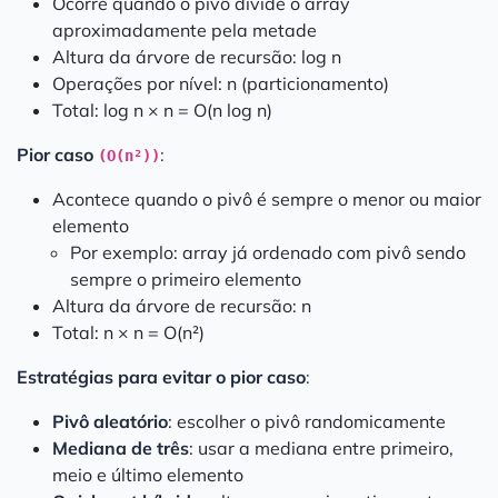
Ocorre quando o pivô divide o array
aproximadamente pela metade
Altura da árvore de recursão: log n
Operações por nível: n (particionamento)
Total: log n × n = O(n log n)
Pior caso
:
(O(n²))
Acontece quando o pivô é sempre o menor ou maior
elemento
Por exemplo: array já ordenado com pivô sendo
sempre o primeiro elemento
Altura da árvore de recursão: n
Total: n × n = O(n²)
Estratégias para evitar o pior caso
:
Pivô aleatório
: escolher o pivô randomicamente
Mediana de três
: usar a mediana entre primeiro,
meio e último elemento