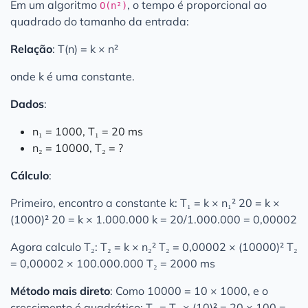
Em um algoritmo
, o tempo é proporcional ao
O(n²)
quadrado do tamanho da entrada:
Relação
: T(n) = k × n²
onde k é uma constante.
Dados
:
n₁ = 1000, T₁ = 20 ms
n₂ = 10000, T₂ = ?
Cálculo
:
Primeiro, encontro a constante k: T₁ = k × n₁² 20 = k ×
(1000)² 20 = k × 1.000.000 k = 20/1.000.000 = 0,00002
Agora calculo T₂: T₂ = k × n₂² T₂ = 0,00002 × (10000)² T₂
= 0,00002 × 100.000.000 T₂ = 2000 ms
Método mais direto
: Como 10000 = 10 × 1000, e o
crescimento é quadrático: T₂ = T₁ × (10)² = 20 × 100 =