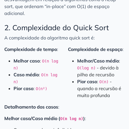
sort, que ordenam “in-place” com O(1) de espaço
adicional.
2. Complexidade do Quick Sort
A complexidade do algoritmo quick sort é:
Complexidade de tempo
:
Complexidade de espaço
:
Melhor caso
:
Melhor/Caso médio
:
O(n log
- devido à
n)
O(log n)
Caso médio
:
pilha de recursão
O(n log
Pior caso
:
-
n)
O(n)
Pior caso
:
quando a recursão é
O(n²)
muito profunda
Detalhamento dos casos
:
Melhor caso/Caso médio (
)
:
O(n log n)