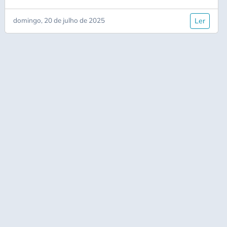
Desempenho
domingo, 20 de julho de 2025
Ler
DevEx
DevOps
Documentação
Dojo
Encapsulamento
Engenharia De Software
Estratégia
Estratégia Row-Level Security
Estrutura De Dados
Estruturas De Dados
Fast AI
Herança
IA