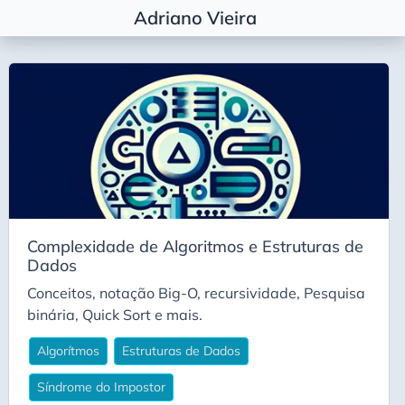
Adriano Vieira
Etiquetas
Agile Coaching
Alembic
Algorítimos
Algorítmos
Arquitetura
Complexidade de Algoritmos e Estruturas de
Basic
Dados
Career
Conceitos, notação Big-O, recursividade, Pesquisa
Carreira
binária, Quick Sort e mais.
Conda
Algorítmos
Estruturas de Dados
Decisão Arquitetural
Síndrome do Impostor
Deepseek