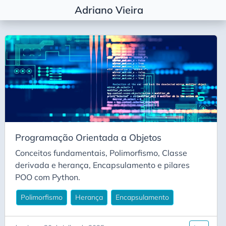
Adriano Vieira
Etiquetas
Agile Coaching
Alembic
Algorítimos
Algorítmos
Arquitetura
Programação Orientada a Objetos
Basic
Conceitos fundamentais, Polimorfismo, Classe
Career
derivada e herança, Encapsulamento e pilares
Carreira
POO com Python.
Conda
Polimorfismo
Herança
Encapsulamento
Decisão Arquitetural
Deepseek