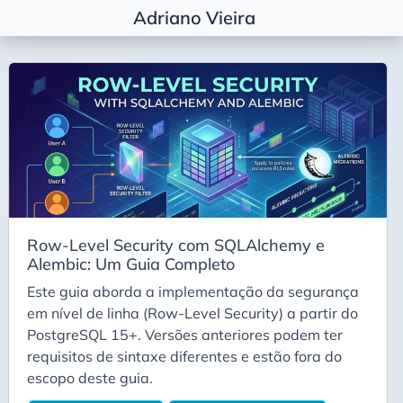
Adriano Vieira
Etiquetas
Agile Coaching
Alembic
Algorítimos
Algorítmos
Arquitetura
Row-Level Security com SQLAlchemy e
Basic
Alembic: Um Guia Completo
Career
Este guia aborda a implementação da segurança
Carreira
em nível de linha (Row-Level Security) a partir do
PostgreSQL 15+. Versões anteriores podem ter
Conda
requisitos de sintaxe diferentes e estão fora do
Decisão Arquitetural
escopo deste guia.
Deepseek