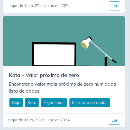
segunda-feira, 22 de julho de 2024
Ler
Desempenho
DevEx
DevOps
Documentação
Dojo
Encapsulamento
Engenharia De Software
Estratégia
Kata - Valor próximo de zero
Estratégia Row-Level Security
Encontrar o valor mais próximo de zero num dada
lista de dados.
Estrutura De Dados
Estruturas De Dados
Dojo
Kata
Algorítimos
Estrutura de dados
Fast AI
Herança
segunda-feira, 22 de julho de 2024
Ler
IA