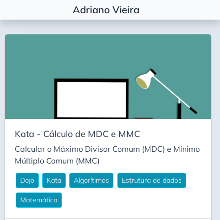
Adriano Vieira
Etiquetas
Agile Coaching
Alembic
Algorítimos
Algorítmos
Arquitetura
Kata - Cálculo de MDC e MMC
Basic
Calcular o Máximo Divisor Comum (MDC) e Mínimo
Career
Múltiplo Comum (MMC)
Carreira
Dojo
Kata
Algorítimos
Estrutura de dados
Conda
Matemática
Decisão Arquitetural
Deepseek