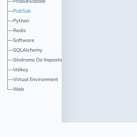
Produtividade
PubSub
Python
Redis
Software
SQLAlchemy
Síndrome Do Impostor
Valkey
Virtual Environment
Web