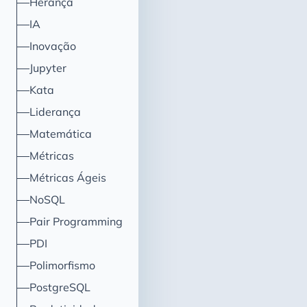
Herança
IA
Inovação
Jupyter
Kata
Liderança
Matemática
Métricas
Métricas Ágeis
NoSQL
Pair Programming
PDI
Polimorfismo
PostgreSQL