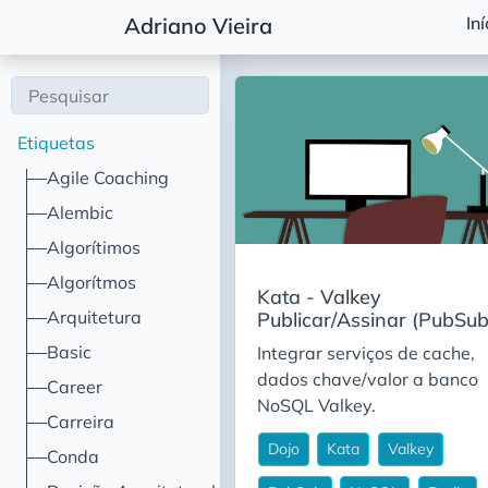
Iní
Adriano Vieira
Etiquetas
Agile Coaching
Alembic
Algorítimos
Algorítmos
Kata - Valkey
Arquitetura
Publicar/Assinar (PubSub
Basic
Integrar serviços de cache,
dados chave/valor a banco
Career
NoSQL Valkey.
Carreira
Dojo
Kata
Valkey
Conda