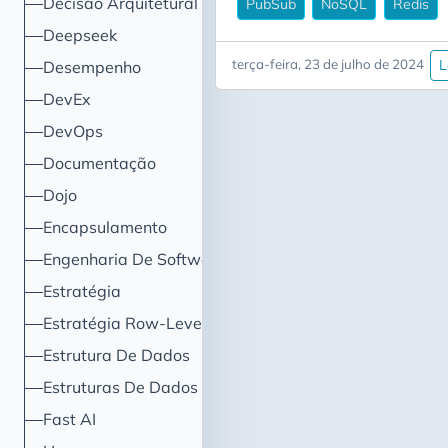
Decisão Arquitetural
PubSub
NoSQL
Redis
Deepseek
terça-feira, 23 de julho de 2024
L
Desempenho
DevEx
DevOps
Documentação
Dojo
Encapsulamento
Engenharia De Software
Estratégia
Estratégia Row-Level Security
Estrutura De Dados
Estruturas De Dados
Fast AI