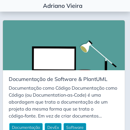
Adriano Vieira
Etiquetas
Agile Coaching
Alembic
Algorítimos
Algorítmos
Arquitetura
Documentação de Software & PlantUML
Basic
Documentação como Código Documentação como
Career
Código (ou Documentation‑as‑Code) é uma
Carreira
abordagem que trata a documentação de um
projeto da mesma forma que se trata o
Conda
código‑fonte. Em vez de criar documentos
Decisão Arquitetural
estáticos em ferramentas separadas (como
Documentação
DevEx
Software
Deepseek
editores de texto ou wikis), a documentação é