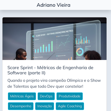
Adriano Vieira
Etiquetas
Agile Coaching
Alembic
Algorítimos
Algorítmos
Arquitetura
Score Sprint - Métricas de Engenharia de
Basic
Software (parte II)
Career
Quando o projeto vira campeão Olímpico e o Show
Carreira
de Talentos que todo Dev quer constelar!
Conda
Métricas Ágeis
DevOps
Produtividade
Decisão Arquitetural
Desempenho
Inovação
Agile Coaching
Deepseek