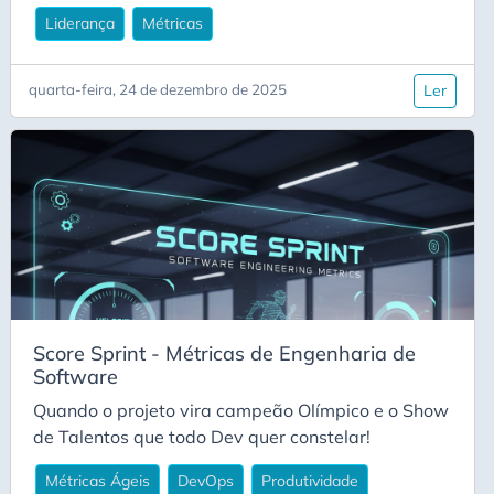
Liderança
Métricas
Desempenho
DevEx
quarta-feira, 24 de dezembro de 2025
Ler
DevOps
Documentação
Dojo
Encapsulamento
Engenharia De Software
Estratégia
Estratégia Row-Level Security
Estrutura De Dados
Score Sprint - Métricas de Engenharia de
Software
Estruturas De Dados
Quando o projeto vira campeão Olímpico e o Show
Fast AI
de Talentos que todo Dev quer constelar!
Herança
Métricas Ágeis
DevOps
Produtividade
IA