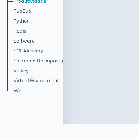
Produtividade
PubSub
Python
Redis
Software
SQLAlchemy
Síndrome Do Impostor
Valkey
Virtual Environment
Web