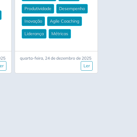
Produtividade
Desempenho
Inovação
Agile Coaching
Liderança
Métricas
025
quarta-feira, 24 de dezembro de 2025
er
Ler