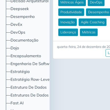
Decisão Arquitetural
Métricas Ágeis
DevOps
Deepseek
Produtividade
Desempenho
Desempenho
Inovação
Agile Coaching
DevEx
DevOps
Liderança
Métricas
Documentação
quarta-feira, 24 de dezembro de 2
Dojo
L
Encapsulamento
Engenharia De Software
Estratégia
Estratégia Row-Level Security
Estrutura De Dados
Estruturas De Dados
Fast AI