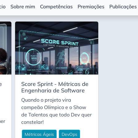
cio
Sobre mim
Competências
Premiações
Publicações
e
Score Sprint - Métricas de
Engenharia de Software
Quando o projeto vira
campeão Olímpico e o Show
de Talentos que todo Dev quer
uer
constelar!
Métricas Ágeis
DevOps