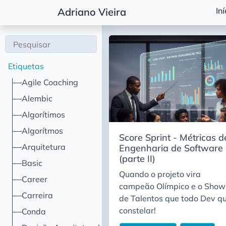
Iní
Adriano Vieira
Etiquetas
Agile Coaching
Alembic
Algorítimos
Algorítmos
Score Sprint - Métricas d
Arquitetura
Engenharia de Software
(parte II)
Basic
Quando o projeto vira
Career
campeão Olímpico e o Show
Carreira
de Talentos que todo Dev q
constelar!
Conda