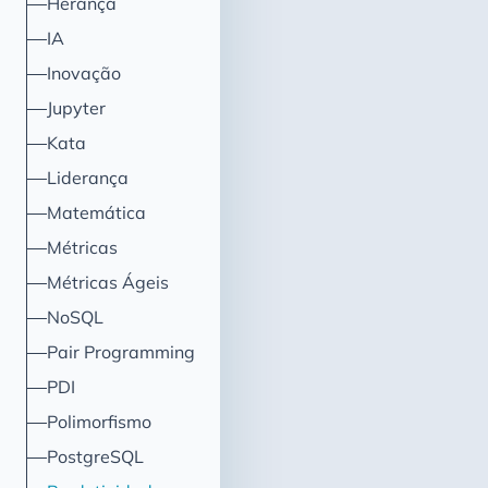
Herança
IA
Inovação
Jupyter
Kata
Liderança
Matemática
Métricas
Métricas Ágeis
NoSQL
Pair Programming
PDI
Polimorfismo
PostgreSQL