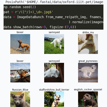
np
.
random
.
seed(
2
pat 
=
r
'/([^/]+)_\d+.jpg$'
data 
=
 ImageDataBunch
.
from_name_re(path_img, fnames, p
                                  )
.
data
.
show_batch(rows
=
3
, figsize
=
(
7
,
6