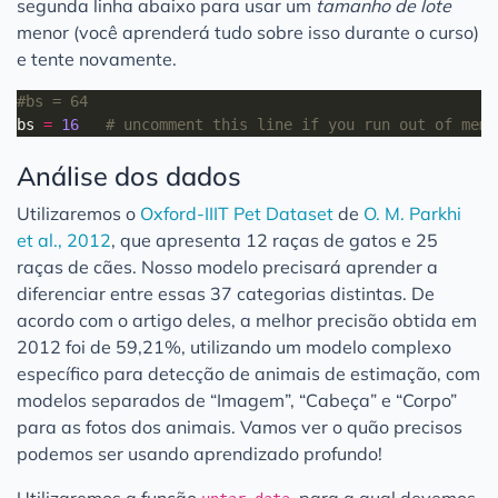
segunda linha abaixo para usar um
tamanho de lote
menor (você aprenderá tudo sobre isso durante o curso)
e tente novamente.
#bs = 64
bs 
=
16
# uncomment this line if you run out of memo
Análise dos dados
Utilizaremos o
Oxford-IIIT Pet Dataset
de
O. M. Parkhi
et al., 2012
, que apresenta 12 raças de gatos e 25
raças de cães. Nosso modelo precisará aprender a
diferenciar entre essas 37 categorias distintas. De
acordo com o artigo deles, a melhor precisão obtida em
2012 foi de 59,21%, utilizando um modelo complexo
específico para detecção de animais de estimação, com
modelos separados de “Imagem”, “Cabeça” e “Corpo”
para as fotos dos animais. Vamos ver o quão precisos
podemos ser usando aprendizado profundo!
Utilizaremos a função
, para a qual devemos