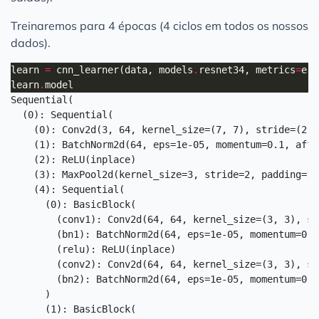
Treinaremos para 4 épocas (4 ciclos em todos os nossos
dados).
learn 
=
 cnn_learner(data, models
.
resnet34, metrics
=
learn
.
Sequential(

  (0): Sequential(

    (0): Conv2d(3, 64, kernel_size=(7, 7), stride=(2, 
    (1): BatchNorm2d(64, eps=1e-05, momentum=0.1, affi
    (2): ReLU(inplace)

    (3): MaxPool2d(kernel_size=3, stride=2, padding=1,
    (4): Sequential(

      (0): BasicBlock(

        (conv1): Conv2d(64, 64, kernel_size=(3, 3), st
        (bn1): BatchNorm2d(64, eps=1e-05, momentum=0.1
        (relu): ReLU(inplace)

        (conv2): Conv2d(64, 64, kernel_size=(3, 3), st
        (bn2): BatchNorm2d(64, eps=1e-05, momentum=0.1
      )

      (1): BasicBlock(
