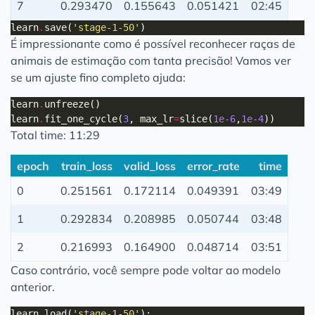
7
0.293470
0.155643
0.051421
02:45
learn
.
save(
'stage-1-50'
É impressionante como é possível reconhecer raças de
animais de estimação com tanta precisão! Vamos ver
se um ajuste fino completo ajuda:
learn
.
learn
.
fit_one_cycle(
3
, max_lr
=
slice(
1e-6
,
1e-4
Total time: 11:29
epoch
train_loss
valid_loss
error_rate
time
0
0.251561
0.172114
0.049391
03:49
1
0.292834
0.208985
0.050744
03:48
2
0.216993
0.164900
0.048714
03:51
Caso contrário, você sempre pode voltar ao modelo
anterior.
learn
.
load(
'stage-1-50'