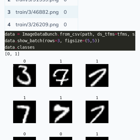
3
train/3/46882.png
0
4
train/3/26209.png
0
data 
=
 ImageDataBunch
.
from_csv(path, ds_tfms
=
tfms, siz
data
.
show_batch(rows
=
3
, figsize
=
(
5
,
5
data
.