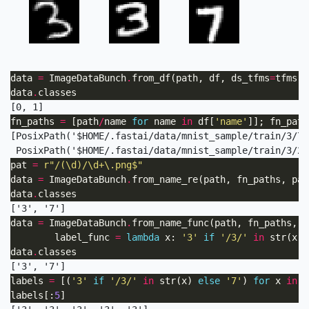
data 
=
 ImageDataBunch
.
from_df(path, df, ds_tfms
=
tfms, 
data
.
fn_paths 
=
 [path
/
name 
for
 name 
in
 df[
'name'
]]; fn_path
[PosixPath('$HOME/.fastai/data/mnist_sample/train/3/74
pat 
=
r
"/(\d)/\d+\.png$"
data 
=
 ImageDataBunch
.
from_name_re(path, fn_paths, pat
data
.
data 
=
 ImageDataBunch
.
from_name_func(path, fn_paths, d
        label_func 
=
lambda
 x: 
'3'
if
'/3/'
in
 str(x) 
data
.
labels 
=
 [(
'3'
if
'/3/'
in
 str(x) 
else
'7'
) 
for
 x 
in
labels[:
5