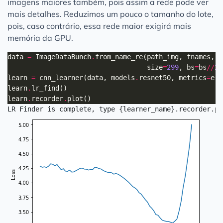
imagens maiores também, pois assim a rede pode ver
mais detalhes. Reduzimos um pouco o tamanho do lote,
pois, caso contrário, essa rede maior exigirá mais
memória da GPU.
data 
=
 ImageDataBunch
.
from_name_re(path_img, fnames, p
                                   size
=
299
, bs
=
bs
//
2
)
learn 
=
 cnn_learner(data, models
.
resnet50, metrics
=
learn
.
learn
.
recorder
.