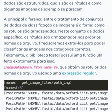
dados são estruturados, quais são os rótulos e como
algumas imagens de exemplo se parecem.
A principal diferença entre o tratamento de conjuntos
de dados de classificação de imagens é a forma como
os rótulos são armazenados. Neste conjunto de dados
específico, os rótulos são armazenados nos próprios
nomes de arquivo. Precisaremos extraí-los para poder
classificar as imagens nas categorias corretas.
Felizmente, a biblioteca fastai possui uma função útil
feita exatamente para isso,
, que obtém os rótulos dos
ImageDataBunch.from_name_re
nomes de arquivo usando uma
expressão regular
.
fnames 
=
fnames[:
5
[PosixPath('$HOME/.fastai/data/oxford-iiit-pet/images/
 PosixPath('$HOME/.fastai/data/oxford-iiit-pet/images/
 PosixPath('$HOME/.fastai/data/oxford-iiit-pet/images/
 PosixPath('$HOME/.fastai/data/oxford-iiit-pet/images/