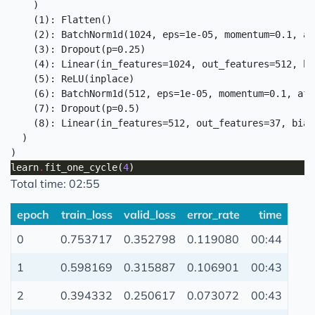
    )

    (1): Flatten()

    (2): BatchNorm1d(1024, eps=1e-05, momentum=0.1, af
    (3): Dropout(p=0.25)

    (4): Linear(in_features=1024, out_features=512, bi
    (5): ReLU(inplace)

    (6): BatchNorm1d(512, eps=1e-05, momentum=0.1, aff
    (7): Dropout(p=0.5)

    (8): Linear(in_features=512, out_features=37, bias=
  )

learn
.
fit_one_cycle(
4
Total time: 02:55
epoch
train_loss
valid_loss
error_rate
time
0
0.753717
0.352798
0.119080
00:44
1
0.598169
0.315887
0.106901
00:43
2
0.394332
0.250617
0.073072
00:43