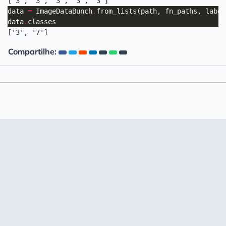
data 
=
 ImageDataBunch
.
from_lists(path, fn_paths, label
data
.
Compartilhe: