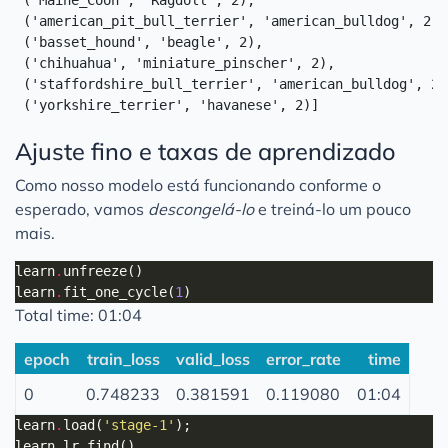
 ('Maine_Coon', 'Ragdoll', 2),

 ('american_pit_bull_terrier', 'american_bulldog', 2),

 ('basset_hound', 'beagle', 2),

 ('chihuahua', 'miniature_pinscher', 2),

 ('staffordshire_bull_terrier', 'american_bulldog', 2),
Ajuste fino e taxas de aprendizado
Como nosso modelo está funcionando conforme o
esperado, vamos
descongelá-lo
e treiná-lo um pouco
mais.
learn
.
learn
.
fit_one_cycle(
1
Total time: 01:04
epoch
train_loss
valid_loss
error_rate
time
0
0.748233
0.381591
0.119080
01:04
learn
.
load(
'stage-1'
learn
.