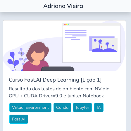
Adriano Vieira
Etiquetas
Agile Coaching
Alembic
Algorítimos
Algorítmos
Arquitetura
Curso Fast.AI Deep Learning [Lição 1]
Basic
Resultado dos testes de ambiente com NVidia
Career
GPU + CUDA Driver=9.0 e Jupiter Notebook
Carreira
Virtual Environment
Conda
Jupyter
IA
Conda
Fast AI
Decisão Arquitetural
Deepseek