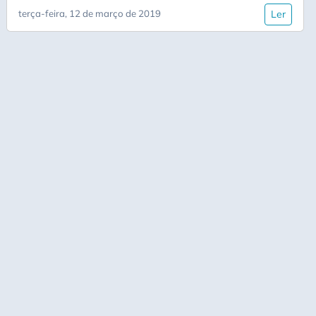
terça-feira, 12 de março de 2019
Ler
Desempenho
DevEx
DevOps
Documentação
Dojo
Encapsulamento
Engenharia De Software
Estratégia
Estratégia Row-Level Security
Estrutura De Dados
Estruturas De Dados
Fast AI
Herança
IA