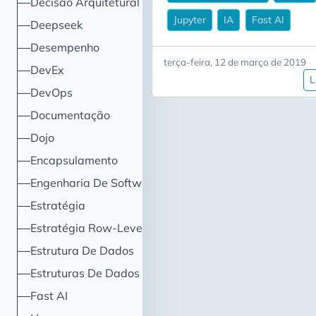
Decisão Arquitetural
Jupyter
IA
Fast AI
Deepseek
Desempenho
terça-feira, 12 de março de 2019
DevEx
L
DevOps
Documentação
Dojo
Encapsulamento
Engenharia De Software
Estratégia
Estratégia Row-Level Security
Estrutura De Dados
Estruturas De Dados
Fast AI