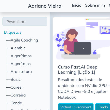
Início
Sobre mim
Adriano Vieira
Etiquetas
Agile Coaching
Alembic
Algorítimos
Algorítmos
Curso Fast.AI Deep
Arquitetura
Learning [Lição 1]
Basic
Resultado dos testes de
ambiente com NVidia GPU 
Career
CUDA Driver=9.0 e Jupiter
Carreira
Notebook
Conda
Virtual Environment
Conda