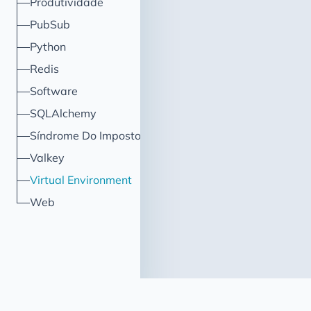
Produtividade
PubSub
Python
Redis
Software
SQLAlchemy
Síndrome Do Impostor
Valkey
Virtual Environment
Web