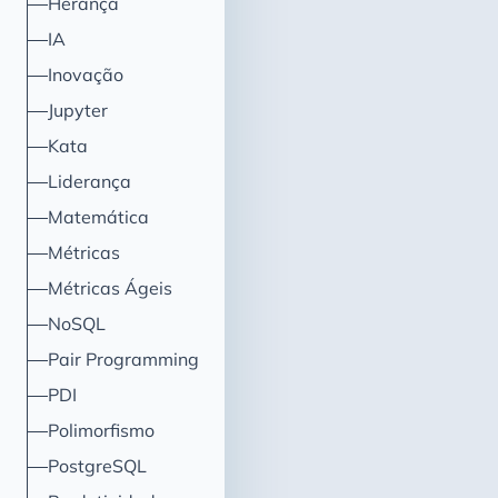
Herança
IA
Inovação
Jupyter
Kata
Liderança
Matemática
Métricas
Métricas Ágeis
NoSQL
Pair Programming
PDI
Polimorfismo
PostgreSQL